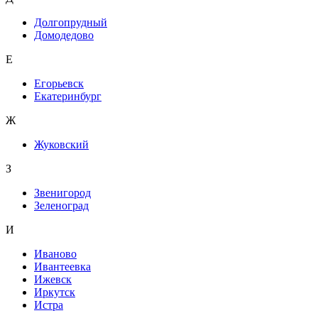
Долгопрудный
Домодедово
Е
Егорьевск
Екатеринбург
Ж
Жуковский
З
Звенигород
Зеленоград
И
Иваново
Ивантеевка
Ижевск
Иркутск
Истра