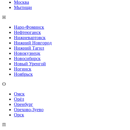
Москва
Мытищи
Н
Наро-Фоминск
Нефтеюганск
Нижневартовск
Нижний Новгород
Нижний Тагил
Новокузнецк
Новосибирск
Новый Уренгой
Ногинск
Ноябрьск
О
Омск
Орёл
Оренбург
Орехово-Зуево
Орск
П