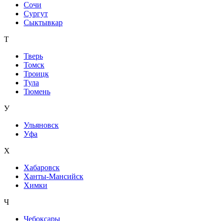
Сочи
Сургут
Сыктывкар
Т
Тверь
Томск
Троицк
Тула
Тюмень
У
Ульяновск
Уфа
Х
Хабаровск
Ханты-Мансийск
Химки
Ч
Чебоксары