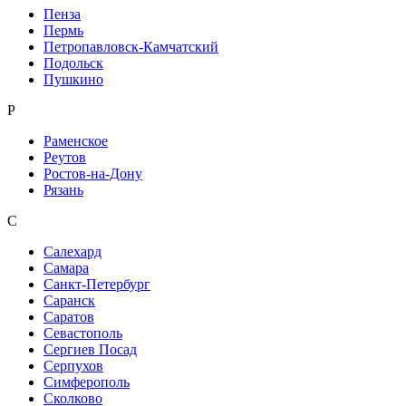
Пенза
Пермь
Петропавловск-Камчатский
Подольск
Пушкино
Р
Раменское
Реутов
Ростов-на-Дону
Рязань
С
Салехард
Самара
Санкт-Петербург
Саранск
Саратов
Севастополь
Сергиев Посад
Серпухов
Симферополь
Сколково