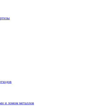
ертизы
отходов
ми и ломом металлов