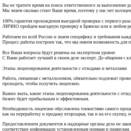
Вы не тратите время на поиск ответственного за выполнение ра
Мы знаем сколько стоит Ваше время, поэтому у нас нет коллце
100% гарантия прохождения выездной проверки с первого раза
ЛИЧНО пройдем выездную проверку в Брянске или в любом ре
Работаем по всей России и знаем специфику и требования каж
Процесс работы построен так, что мы имеем возможность для 
Все Ваши вопросы будут решены на экспертном уровне
С Вами работает лучший в своем деле эксперт. До общения с к
Этапы лицензирования деятельности с отходами и металлами
Работа, связанная с металлоломом, обязательно подлежит пров
проходить, чтобы получить лицензию.
Важно знать, какие этапы лицензирования деятельности с отх
бизнес будет прибыльным и эффективным.
Необходимость лицензии обусловлена тонкостями самого процес
как на переработку и продажу вторсырья, так и на его скупку, о
Предоставлением документов в надзорные органы дело не закон
соответствие информации установленным нормам и правилам.