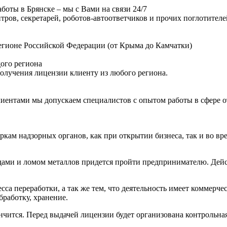
боты в Брянске – мы с Вами на связи 24/7
нтров, секретарей, роботов-автоответчиков и прочих поглотител
гионе Российской Федерации (от Крыма до Камчатки)
дого региона
получения лицензии клиенту из любого региона.
лиентами мы допускаем специалистов с опытом работы в сфере от
еркам надзорных органов, как при открытии бизнеса, так и во в
одами и ломом металлов придется пройти предпринимателю. Дейст
са переработки, а так же тем, что деятельность имеет коммерче
бработку, хранение.
чится. Перед выдачей лицензии будет организована контрольная 