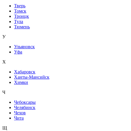
Тверь
Томск
Троицк
Тула
Тюмень
У
Ульяновск
Уфа
Х
Хабаровск
Ханты-Мансийск
Химки
Ч
Чебоксары
Челябинск
Чехов
Чита
Щ