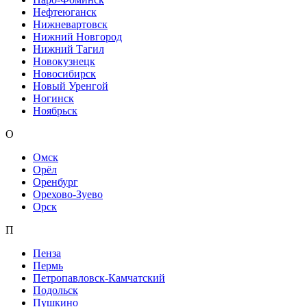
Нефтеюганск
Нижневартовск
Нижний Новгород
Нижний Тагил
Новокузнецк
Новосибирск
Новый Уренгой
Ногинск
Ноябрьск
О
Омск
Орёл
Оренбург
Орехово-Зуево
Орск
П
Пенза
Пермь
Петропавловск-Камчатский
Подольск
Пушкино