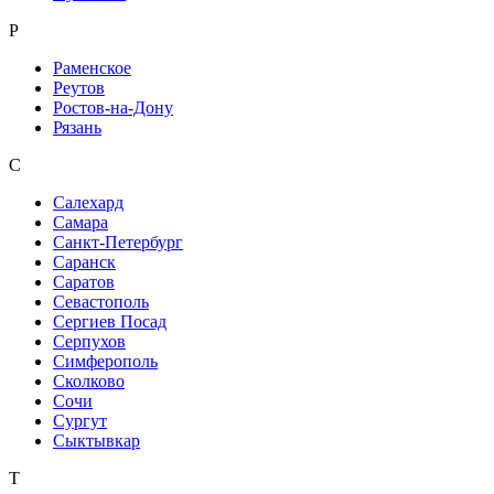
Р
Раменское
Реутов
Ростов-на-Дону
Рязань
С
Салехард
Самара
Санкт-Петербург
Саранск
Саратов
Севастополь
Сергиев Посад
Серпухов
Симферополь
Сколково
Сочи
Сургут
Сыктывкар
Т