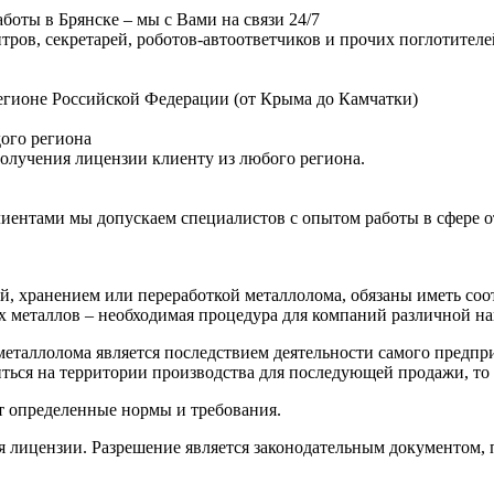
боты в Брянске – мы с Вами на связи 24/7
нтров, секретарей, роботов-автоответчиков и прочих поглотител
гионе Российской Федерации (от Крыма до Камчатки)
дого региона
получения лицензии клиенту из любого региона.
лиентами мы допускаем специалистов с опытом работы в сфере от
й, хранением или переработкой металлолома, обязаны иметь соо
металлов – необходимая процедура для компаний различной нап
таллолома является последствием деятельности самого предприят
иться на территории производства для последующей продажи, то
т определенные нормы и требования.
 лицензии. Разрешение является законодательным документом, п