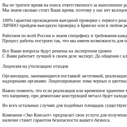
Вы не тратите время на поиск ответственного за выполнение ра
Мы знаем сколько стоит Ваше время, поэтому у нас нет коллце
100% гарантия прохождения выездной проверки с первого раза
ЛИЧНО пройдем выездную проверку в Брянске или в любом ре
Работаем по всей России и знаем специфику и требования каж
Процесс работы построен так, что мы имеем возможность для 
Все Ваши вопросы будут решены на экспертном уровне
С Вами работает лучший в своем деле эксперт. До общения с к
Лицензия на утилизацию отходов
Организации, занимающиеся поставкой заготовкой, реализацие
надзорными органами. Лицензирование лома черных и цветных 
Важно помнить, что если реализация или временное хранение ме
что например, при демонтаже конструкций металл будет наход
Во всех остальных случаях для подобных площадок существую
Компания «Эко Консалт» предлагает свои услуги для получения
наличие станет гарантом безопасности вашего бизнеса.