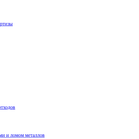
ертизы
отходов
ми и ломом металлов